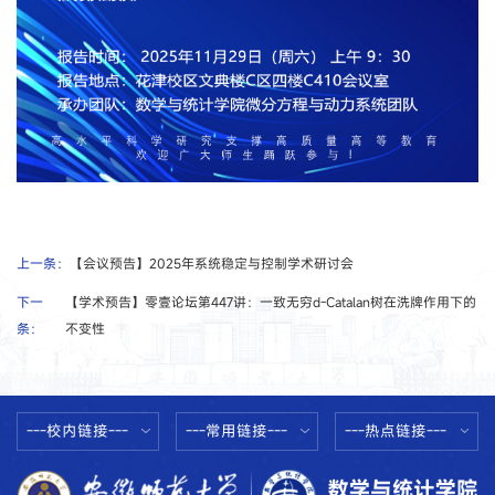
上一条：
【会议预告】2025年系统稳定与控制学术研讨会
下一
【学术预告】零壹论坛第447讲：一致无穷d-Catalan树在洗牌作用下的
条：
不变性
---校内链接---
---常用链接---
---热点链接---