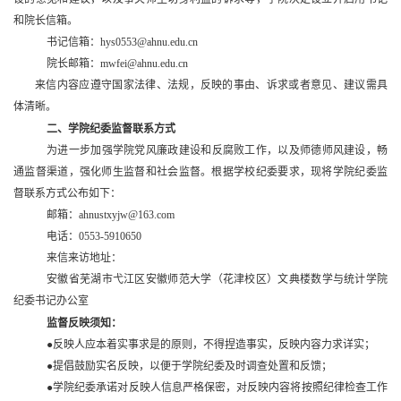
和
院长信箱。
书记信箱：
hys0553@ahnu.edu.cn
院长邮箱：
mwfei@ahnu.edu.cn
来信内容应遵守国家法律、法规，反映的事由、诉求或者意见、建议需具
体清晰。
二、学院纪委监督联系方式
为进一步加强学院党风廉政建设和反腐败工作，以及师德师风建设，畅
通监督渠道，强化师生监督和社会监督。根据学校纪委要求，现将学院纪委监
督联系方式公布如下：
邮箱：
ahnustxyjw@163.com
电话：
0553-
5910650
来信来访地址：
安徽省
芜湖市弋江区安徽师范大学（花津校区）文典楼
数学与统计学院
纪委书记办公室
监督反映须知：
●反映人应本着实事求是的原则，不得捏造事实，反映内容力求详实；
●提倡鼓励实名反映，以便于学院纪委及时调查处置和反馈；
●学院纪委承诺对反映人信息严格保密，对反映内容将按照纪律检查工作