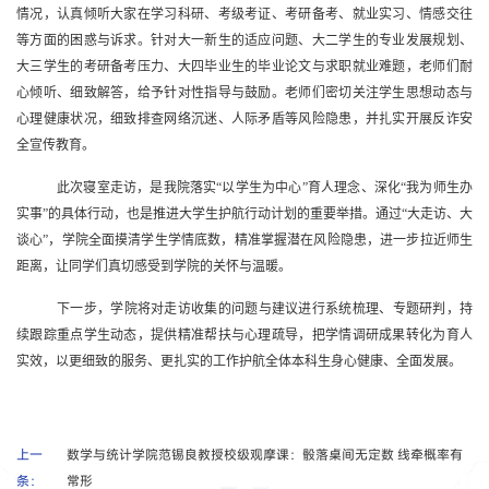
情况，认真倾听大家在学习科研、考级考证、考研备考、就业实习、情感交往
等方面的困惑与诉求。针对大一新生的适应问题、大二学生的专业发展规划、
大三学生的考研备考压力、大四毕业生的毕业论文与求职就业难题，老师们耐
心倾听、细致解答，给予针对
性指导与鼓励。老师们密切关注学生思想动态与
心理健康状况，细致排查网络沉迷、人际矛盾等风险隐患，并扎实开展反诈安
全宣传教育。
此次寝室走访，是我院落实“以学生为中心”育人理念、深化“我为师生办
实事”的具体行动，也是推进大学生护航行动计划的重要举措。通过“大走访、大
谈心”，学院全面摸清学生学情底数，精准掌握潜在风险隐患，进一步拉近师生
距离，让同学们真切感受到学院的关怀与温暖。
下一步，学院将对走访收集的问题与建议进行系统梳理、专题研判，持
续跟踪重点学生动态，提供精准帮扶与心理疏导，把学情调研成果转化为育人
实效，以更细致的服务、更扎实的工作护航全体本科生身心健康、全面发展。
上一
数学与统计学院范锡良教授校级观摩课：骰落桌间无定数 线牵概率有
条：
常形