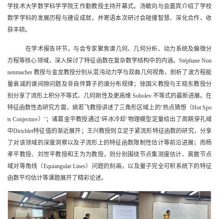
学技术大学数学科学学院王作勤教授主持开幕式。汤敏向与会嘉宾介绍了学校
数学学科的发展历程与建设成就，并寄语本次研讨会碰撞智慧、深化合作、收
获丰硕。
在学术报告环节，与会专家聚焦谱几何、几何分析、动力系统及偏微分
方程等核心领域，深入探讨了特征函数在复杂数学结构中的内涵。
Stéphane Non
nenmacher
教授与金龙教授分别从混沌动力学与双曲几何视角，剖析了波方程能
量衰减的谱间隙问题及非自伴算子的谱分布规律；徐国义教授与王晓东教授分
别分享了流形上积分不等式、几何刚性及更高维
Sobolev
不等式的最新进展。在
特征函数性态研究方面，姚若飞教授讲述了三角形区域上的
‘
热点猜想（
Hot Spo
ts Conjecture
）
’
；诸葛金平教授通过
‘
碎冰冷却
’
物理模型定量给出了周期穿孔域
中
Dirichlet
特征值的渐近展开；王兴教授则立足于紧流形特征函数的研究，分享
了对该领域的深度洞察以及子流形上的特征函数限制性估计等前沿进展；而杨
孝平教授、刘世平教授和王为为教授，则分别围绕节点集测度估计、离散节点
域对等角线（
Equiangular Lines
）问题的刻画，以及量子完全可积系统下的特征
函数平均估计等课题展开了精彩论述。