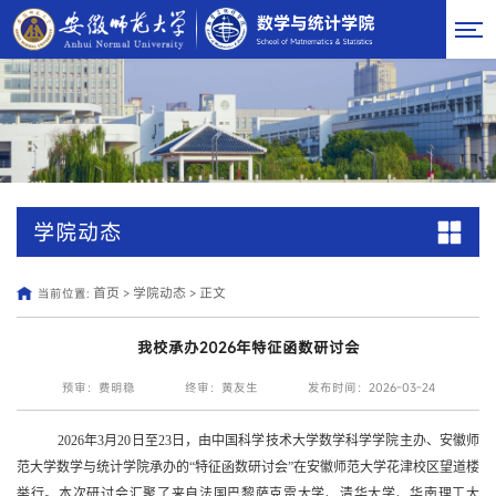
学院动态
首页
学院动态
正文
当前位置:
>
>
我校承办2026年特征函数研讨会
预审：费明稳
终审：黄友生
发布时间：2026-03-24
2026
年
3
月
20
日至
23
日，由中国科学技术大学数学科学学院主办、安徽师
范大学数学与统计学院承办的
“
特征函数研讨会
”
在安徽师范大学花津校区望道楼
举行。本次研讨会汇聚了来自法国巴黎萨克雷大学、清华大学、华南理工大