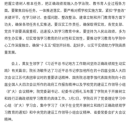
把握立德树人根本任务，把正确政绩观融入办学治院、教书育人全过程各方
面。要聚焦目标任务，一体推进落实，要严格对照学校实施方案，紧扣“学查改”
关键环节，在学习研讨、查摆问题、整改整治、建章立制和开门教育等方面下
功夫，确保各项任务扎实推进。要压实工作责任，确保取得实效，各党支部、
党员干部要高度重视，迅速投入到学习教育中来，要坚持为人民出政绩，多为
师生办实事，切实增强学习教育的针对性和实效性，要推动学习教育与学院中
心工作深度融合，确保“十五五”规划开好局、起好步，以实干实绩助力学院高质
量发展。
会上，黄友生领学了《习近平总书记地方工作期间坚持正确政绩观生动实
践》有关篇目；院长汤敏传达了习近平总书记参加他所在的十四届全国人大四
次会议江苏代表团审议时的重要讲话精神、国务院总理李强代表国务院向十四
届全国人大四次会议所作的政府工作报告精神以及学校党的建设工作领导小组
（扩大）会议精神；院党委副书记、纪委书记杨礼玉布置了学院关于开展树立
和践行正确政绩观学习教育的具体工作。
3月2日，学院召开了党委理论学习中
心组（扩大）学习会
，集中学习了
《关于在全党开展树立和践行正确政绩观学
习教育的通知》和中央党的建设工作领导小组会议精神、省委常委会扩大会议
精神。