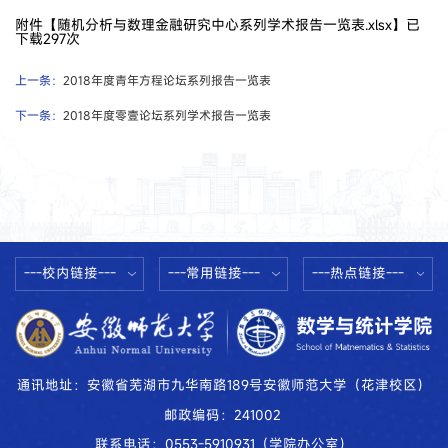
附件【
随机分析与数理金融研究中心系列学术报告一览表.xlsx
】已
下载
297
次
上一条：
2018年度青年方程论坛系列报告一览表
下一条：
2018年度零壹论坛系列学术报告一览表
---校内链接---
---常用链接---
---热点链接---
通讯地址：安徽省芜湖市九华南路189号安徽师范大学（花津校区）
邮政编码：241002
联系电话：0553-5910931（学院办公室）