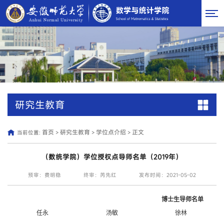
研究生教育
首页
研究生教育
学位点介绍
正文
当前位置:
>
>
>
（数统学院）学位授权点导师名单（2019年）
预审：费明稳
终审：芮先红
发布时间：2021-05-02
博士生导师名单
任永
汤敏
徐林