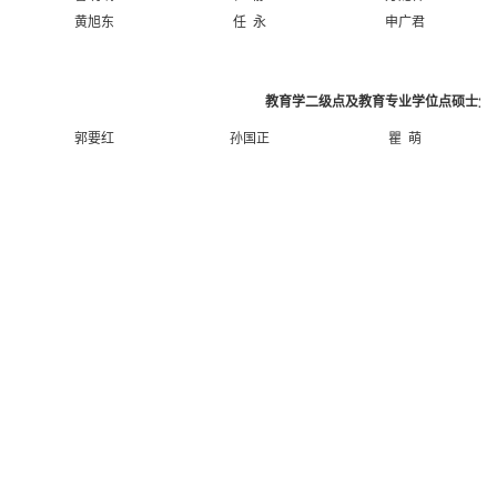
黄旭东
任 永
申广君
教育学二级点及教育专业学位点硕士生
郭要红
孙国正
瞿 萌