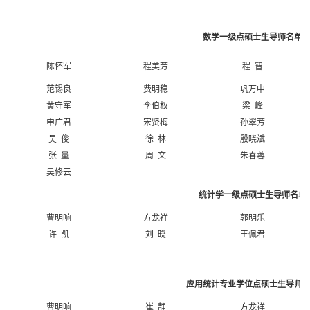
数学一级点硕士生导师名单
陈怀军
程美芳
程 智
范锡良
费明稳
巩万中
黄守军
李伯权
梁 峰
申广君
宋贤梅
孙翠芳
吴 俊
徐 林
殷晓斌
张 量
周 文
朱春蓉
吴修云
统计学一级点硕士生导师名单
曹明响
方龙祥
郭明乐
许 凯
刘 晓
王佩君
应用统计专业学位点硕士生导师
曹明响
崔 静
方龙祥