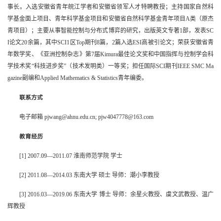
事长。入选安徽省青年皖江学者和安徽省领军人才特聘教授；主持国家自然科
学基金面上项目、青年科学基金项目和安徽省自然科学基金青年项目
A
类（原杰
青项目）；主要从事智能控制与分布式博弈的研究，出版英文专著1部，发表
SC
I论文20
余篇，其中
SCI1区Top期刊8
篇，
2篇入选ESI
高被引论文；荣获安徽省青
年数学奖、《亚洲控制杂志》第7届Kimura最佳论文奖和中国指挥与控制学会科
学技术奖“科技进步奖”（技术发明类）一等奖；担任国际
SCI期刊IEEE SMC Ma
gazine
副编和
Applied Mathematics & Statistics
青年编委。
联系方式
电子邮箱
pjwang@ahnu.edu.cn; pjw4047778@163.com
教育经历
[1] 2007.09—2011.07 淮南师范学院 学士
[2] 2011.08—2014.03 东南大学 硕士 导师：潮小李教授
[3] 2016.03—2019.06 东南大学 博士 导师：余星火教授、虞文武教授、温广
辉教授