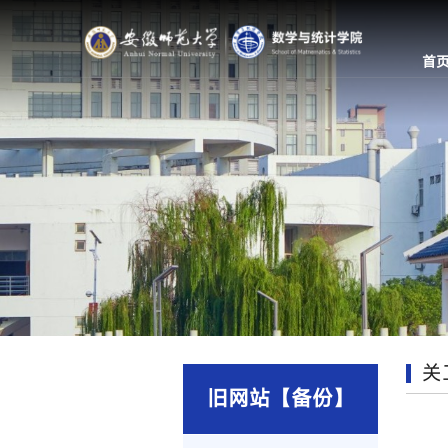
首
关
旧网站【备份】