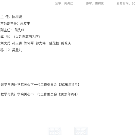
预审：芮先红
终审：陈树贤
发布时间：2024
主
任：陈树贤
常务副主任：
束立生
副主任：
芮先红
成
员：（以姓氏笔画为序）
刘大兵
孙玉香
陈怀军
郭大伟
储茂权
戴普庆
秘
书：
吴胜儿
：
数学与统计学院关心下一代工作委员会（2025年11月）
：
数学与统计学院关心下一代工作委员会（2021年9月）