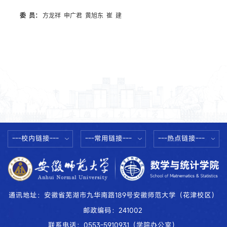
委 员：
方龙祥 申广君 黄旭东 崔 建
---校内链接---
---常用链接---
---热点链接---
通讯地址：安徽省芜湖市九华南路189号安徽师范大学（花津校区）
邮政编码：241002
联系电话：0553-5910931（学院办公室）