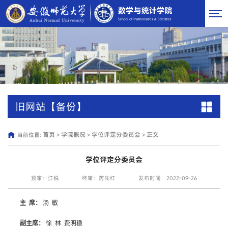
旧网站【备份】
首页
学院概况
学位评定分委员会
正文
当前位置:
>
>
>
学位评定分委员会
预审：江锐
终审：芮先红
发布时间：2022-09-26
主 席：
汤 敏
副主席：
徐 林 费明稳