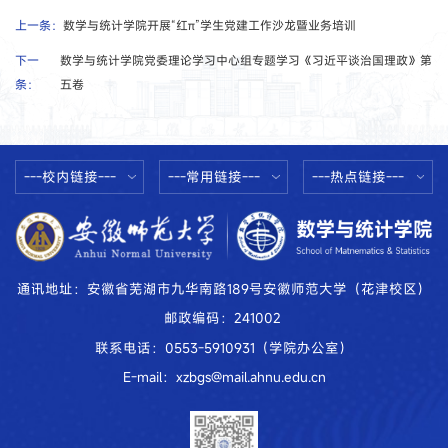
上一条：
数学与统计学院开展“红π”学生党建工作沙龙暨业务培训
下一
数学与统计学院党委理论学习中心组专题学习《习近平谈治国理政》第
条：
五卷
---校内链接---
---常用链接---
---热点链接---
通讯地址：安徽省芜湖市九华南路189号安徽师范大学（花津校区）
邮政编码：241002
联系电话：0553-5910931（学院办公室）
E-mail：xzbgs@mail.ahnu.edu.cn