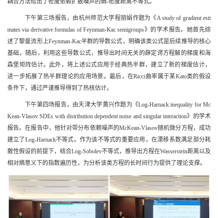
耦合方法给出了密度依赖扩散噪声的熵
-
密度距离不等式。
下午第三场报告，由杭州师范大学程丽娟作题为《
A study of gradient esti
mates via derivative formulas of Feynman-Kac semigroups
》的学术报告。她首先综
述了黎曼流形上
Feynman-Kac
半群的导数公式，明确该类公式是后续推导的核心
基础。随后，利用这些导数公式，推导出时间无关的薛定谔方程解的梯度和海
森堡矩阵估计。此外，将上述公式应用于经典热半群，建立了新的梯度估计，
进一步拓展了热半群理论的应用场景。最后，在
Ricci
曲率属于某
Kato
类的假设
条件下，通过严谨推导得到了热核估计。
下午第四场报告，由天津大学黄兴作题为《
Log-Harnack inequality for Mc
Kean-Vlasov SDEs with distribution dependent noise and singular interaction
》的学术
报告。在报告中，他针对带分布依赖噪声的
McKean-Vlasov
随机微分方程，成功
建立了
Log-Harnack
不等式。作为该不等式的重要应用，在漂移系数满足部分耗
散性假设的前提下，结合
Log-Sobolev
不等式，推导出方程在
Wasserstein
距离以及
相对熵意义下的指数遍历性，为分析该类方程的长时间行为提供了理论支撑。