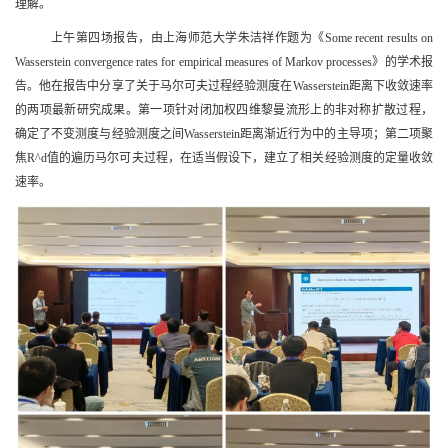
理解。
上午第四场报告，由上海师范大学朱洁祥作题为《
Some recent results on
Wasserstein convergence rates for empirical measures of Markov processes
》的学术报
告。他在报告中分享了关于马尔可夫过程经验测度在
Wasserstein
距离下收敛速率
的两项最新研究成果。第一项针对闭加权四维黎曼流形上的非对称扩散过程，
确定了不变测度与经验测度之间
Wasserstein
距离渐近行为中的主导项；第二项聚
焦
R^d
值的遍历马尔可夫过程，在适当假设下，建立了相关经验测度的定量收敛
速率。