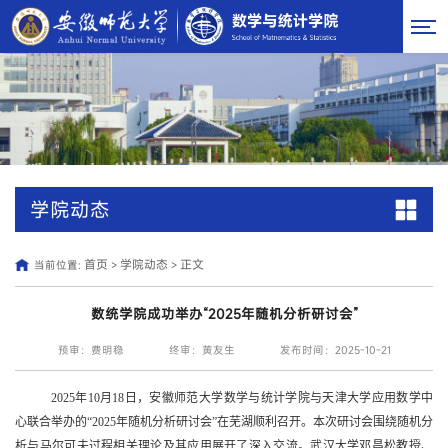
学院动态
首页
学院动态
正文
当前位置:
>
>
数统学院成功举办“2025年随机分析研讨会”
预审：费明稳
终审：黄友生
发布时间：2025-10-21
2025
年
10
月
18
日，安徽师范大学数学与统计学院与天津大学应用数学中
心联合举办的
“2025
年随机分析研讨会
”
在芜湖顺利召开。本次研讨会围绕随机分
析与马尔可夫过程相关理论及其应用展开了深入交流。武汉大学邓昌松教授、