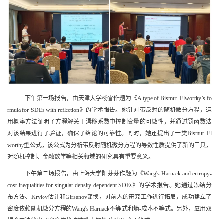
下午第一场报告，由天津大学杨雪作题为
《A type of Bismut–Elworthy’s fo
rmula for SDEs with reflection》
的学术报告。她针对带反射的随机微分方程，运
用概率方法证明了方程解关于漂移系数中控制变量的可微性，并通过罚函数法
对该结果进行了验证，确保了结论的可靠性。同时，她还提出了一类
Bismut–El
worthy
型公式，该公式为分析带反射随机微分方程的导数性质提供了新的工具，
对随机控制、金融数学等相关领域的研究具有重要意义。
下午第二场报告，由
上海大学阳芬芬作题为《
Wang's Harnack and entropy-
cost inequalities for singular density dependent SDEs
》的学术报告。她通过冻结分
布方法、
Krylov
估计和
Girsanov
变换，对前人的研究工作进行拓展，成功建立了
密度依赖随机微分方程的
Wang's Harnack
不等式和熵
-
成本不等式。另外，应用双