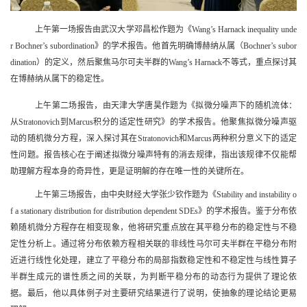
上午第一场报告由武汉大学邓昌松作题为
《Wang’s Harnack inequality unde
r Bochner’s subordination》
的学术报告。他首先明确博赫纳从属
（Bochner’s subor
dination）
的定义，然后聚焦马尔可夫半群的
Wang’s Harnack
不等式，重点探讨其
在博赫纳从属下的稳定性。
上午第二场报告，由天津大学唐昊作题为《拟微分噪声下的随机流体：
从
Stratonovich
到
Marcus
积分的适定性研究》的学术报告。他聚焦拟微分噪声驱
动的随机微分方程，深入探讨其在
Stratonovich
和
Marcus
两种积分意义下的适定
性问题。报告核心在于阐述拟微分噪声特有的消去规律，指出该规律不仅能帮
助理解方程本身的奇异性，更是证明解的存在唯一性的关键所在。
上午第三场报告，由中央财经大学张少钦作题为《
Stability and instability o
f a stationary distribution for distribution dependent SDEs
》的学术报告。鉴于分布依
赖随机微分方程存在相变现象，他将研究重点放在其平稳分布的稳定性与不稳
定性分析上。通过将分布依赖方程相关联的非线性马尔可夫半群在平稳分布附
近进行线性化处理，建立了平稳分布的局部指数稳定性和不稳定性与线性算子
半群生成元的谱性质之间的关联，为判断平稳分布的动态行为提供了理论依
据。最后，他以具体例子对主要研究结果进行了说明，使抽象的理论结论更易