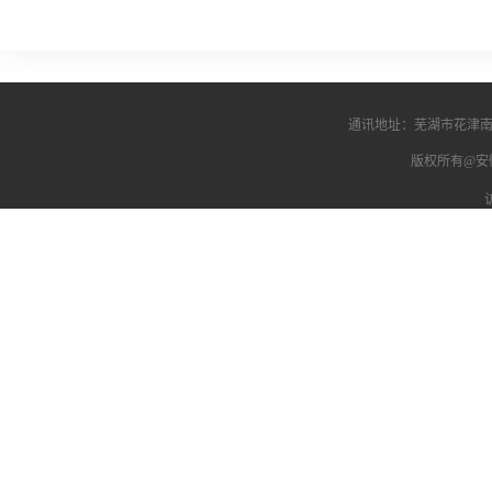
通讯地址：芜湖市花津南路
版权所有@安