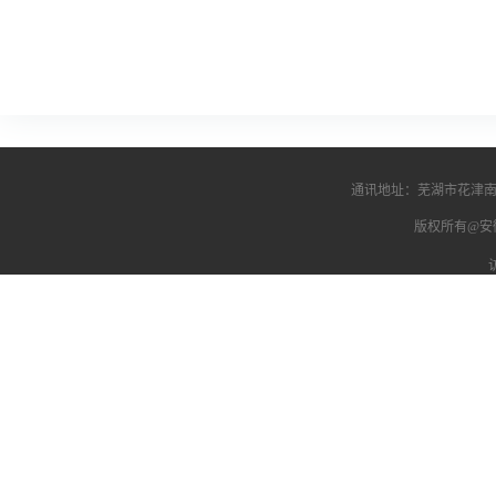
通讯地址：芜湖市花津南路
版权所有@安