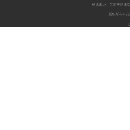
通讯地址：芜湖市花津南路
版权所有@安