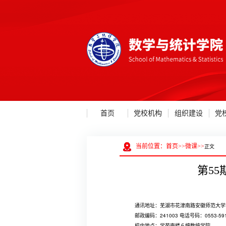
首页
党校机构
组织建设
党
当前位置：
首页
>>
微课
>>
正文
第55
通讯地址：芜湖市花津南路安徽师范大学
邮政编码：241003 电话号码：0553-5
校内地点：学苑南楼６幢数统学院