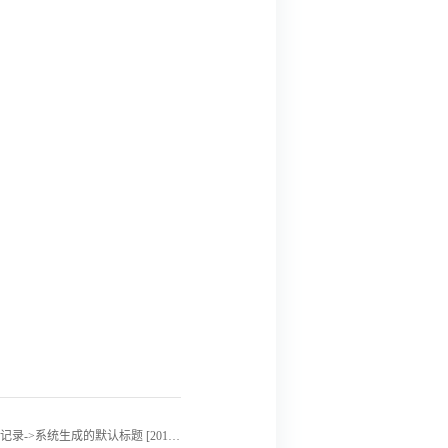
后一记录->系统生成的默认标题 [2018-01-04]