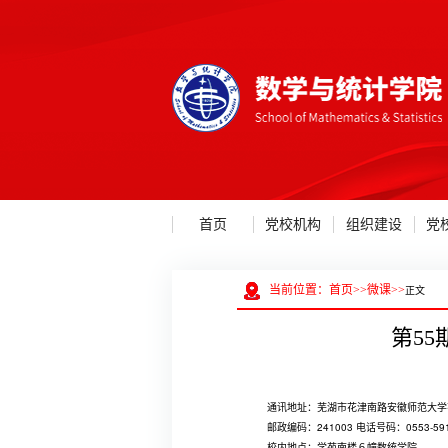
首页
党校机构
组织建设
党
当前位置：
首页
>>
微课
>>
正文
第55
通讯地址：芜湖市花津南路安徽师范大学
邮政编码：241003 电话号码：0553-5
校内地点：学苑南楼６幢数统学院