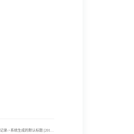
后一记录->系统生成的默认标题 [2018-01-04]