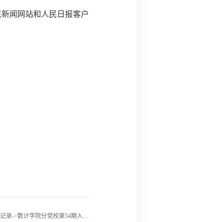
点新闻网站和人民日报客户
后一记录->数计学院分党校第54期入党积极分子培训班结业考试考场分布