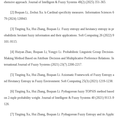
ehensive approach. Journal of Intelligent & Fuzzy Systems 49(2) (2025) 351-365.
[2] Boquan Li, Zeshui Xu. k-Cardinal specificity measures. Information Sciences 6
79 (2024) 120943.
[3] Tingting Xu, Hui Zhang, Boquan Li. Fuzzy entropy and hesitancy entropy in pr
obabilistic hesitant fuzzy information and their applications. Soft Computing 26 (2022) 9
101–9115.
[4] Huiyan Zhao, Boquan Li, Yongyi Li. Probabilistic Linguistic Group Decision-
Making Method Based on Attribute Decision and Multiplicative Preference Relations. In
ternational Journal of Fuzzy Systems (2021) 23(7) 2200-2217.
[5] Tingting Xu, Hui Zhang, Boquan Li. Axiomatic Framework of Fuzzy Entropy a
nd Hesitancy Entropy in Fuzzy Environment. Soft Computing 25(3) (2021) 1219-1238.
[6] Tingting Xu, Hui Zhang, Boquan Li. Pythagorean fuzzy TOPSIS method based
on 2-tuple probability weight. Journal of Intelligent & Fuzzy Systems 40 (2021) 9113–9
126.
[7] Tingting Xu, Hui Zhang, Boquan Li. Pythagorean Fuzzy Entropy and its Applic