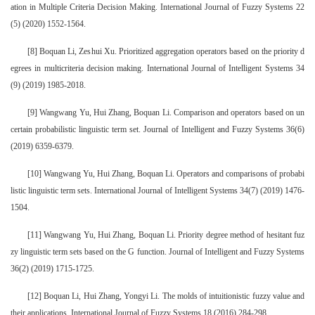
ation in Multiple Criteria Decision Making. International Journal of Fuzzy Systems 22
(5) (2020) 1552-1564.
[8] Boquan Li, Zeshui Xu. Prioritized aggregation operators based on the priority d
egrees in multicriteria decision making. International Journal of Intelligent Systems 34
(9) (2019) 1985-2018.
[9] Wangwang Yu, Hui Zhang, Boquan Li. Comparison and operators based on un
certain probabilistic linguistic term set. Journal of Intelligent and Fuzzy Systems 36(6)
(2019) 6359-6379.
[10] Wangwang Yu, Hui Zhang, Boquan Li. Operators and comparisons of probabi
listic linguistic term sets. International Journal of Intelligent Systems 34(7) (2019) 1476-
1504.
[11] Wangwang Yu, Hui Zhang, Boquan Li. Priority degree method of hesitant fuz
zy linguistic term sets based on the G function. Journal of Intelligent and Fuzzy Systems
36(2) (2019) 1715-1725.
[12] Boquan Li, Hui Zhang, Yongyi Li. The molds of intuitionistic fuzzy value and
their applications. International Journal of Fuzzy Systems 18 (2016) 284-298.