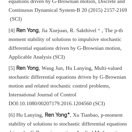
equations driven by G-Brownian motion, Discrete and
Continuous Dynamical System-B 20 (2015) 2157-2169
(SCI)
Ren Yong
[4]
,
Jia Xuejuan, R. Sakthivel﹡, The p-th
moment stability of solutions to impulsive stochastic
differential equations driven by G-Brownian motion,
Applicable Analysis (SCI)
Ren Yong
[5]
,
Wang Jun, Hu Lanying, Multi-valued
stochastic differential equations driven by G-Brownian
motion and related stochastic control problems,
International Journal of Control
DOI:10.1080/00207179.2016.1204560 (SCI)
Ren Yong﹡
[6] Hu Lanying,
,
Xu Tianbao, p-moment
stability of solutions to stochastic differential equations