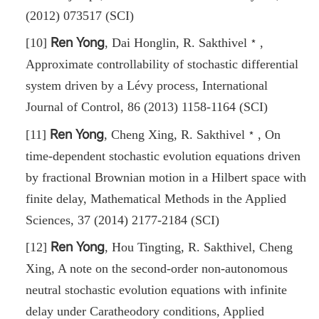
(2012) 073517 (SCI)
Ren Yong
[10]
,
Dai Honglin, R. Sakthivel﹡
,
Approximate controllability of stochastic differential
system driven by a Lévy process, International
Journal of Control, 86 (2013) 1158-1164 (SCI)
Ren Yong
[11]
,
Cheng Xing, R. Sakthivel﹡
,
On
time-dependent stochastic evolution equations driven
by fractional Brownian motion in a Hilbert space with
finite delay, Mathematical Methods in the Applied
Sciences, 37 (2014) 2177-2184 (SCI)
Ren Yong
[12]
,
Hou Tingting, R. Sakthivel, Cheng
Xing, A note on the second-order non-autonomous
neutral stochastic evolution equations with infinite
delay under Caratheodory conditions, Applied