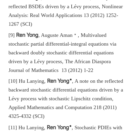
reflected BSDEs driven by a Lévy process, Nonlinear
Analysis: Real World Applications 13 (2012) 1252-
1267 (SCI)
Ren Yong
[9]
, Auguste Aman﹡, Multivalued
stochastic partial differential-integral equations via
backward doubly stochastic differential equations
driven by a Lévy process, The African Diaspora
Journal of Mathematics 13 (2012) 1-22
Ren Yong﹡
[10] Hu Lanying
,
,
A note on the reflected
backward stochastic differential equations driven by a
Lévy process with stochastic Lipschitz condition
,
Applied Mathematics and Computation 218 (2011)
4325-4332 (SCI)
Ren Yong﹡
[11] Hu Lanying
,
,
Stochastic PDIEs with