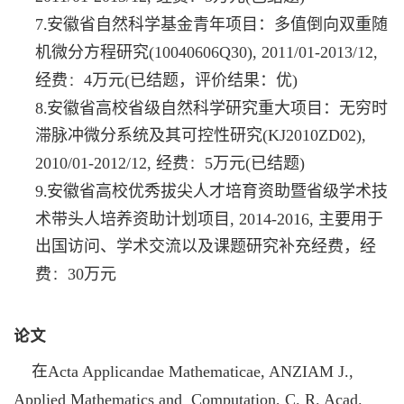
.
7
安徽省自然科学基金青年项目：多值倒向双重随
机微分方程研究
(10040606Q30)
,
2011/01
-
2013/12
,
：
经费
4
万元(已结题，评价结果：优)
.
8
安徽省高校省级自然科学研究重大项目：无穷时
滞脉冲微分系统及其可控性研究
(KJ2010ZD02)
,
：
2010/01
-
2012/12
,
经费
5
万元(已结题)
.
9
安徽省高校优秀拔尖人才培育资助暨省级学术技
术带头人培养资助计划项目
,
2014-2016
,
主要用于
出国访问、学术交流以及课题研究补充经费，经
：
费
30
万元
论文
在
Acta Applicandae Mathematicae, ANZIAM J.,
Applied Mathematics and Computation, C. R. Acad.