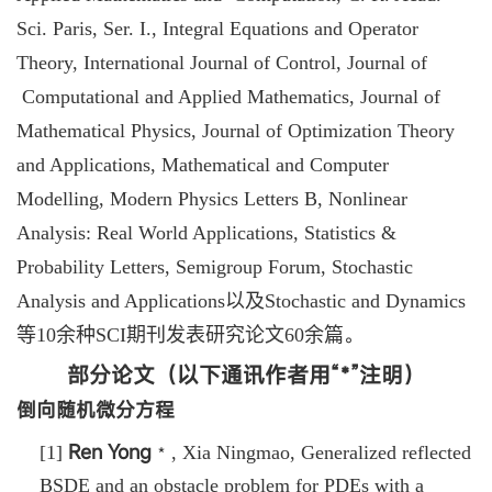
Sci. Paris, Ser. I., Integral Equations and Operator
Theory
,
International Journal of Control, Journal of
Computational and Applied Mathematics, Journal of
Mathematical Physics, Journal of Optimization Theory
and Applications, Mathematical and Computer
Modelling, Modern Physics Letters B, Nonlinear
Analysis: Real World Applications
,
Statistics &
Probability Letters
,
Semigroup Forum, Stochastic
Analysis and Applications
以及
Stochastic and Dynamics
。
等
10
余种
SCI
期刊发表研究论文
60
余篇
部分论文（以下
通讯作者用
“
﹡
”
注明）
倒向随机微分方程
Ren Yong
[1]
﹡
,
Xia Ningmao
,
Generalized reflected
BSDE and an obstacle problem for PDEs with a