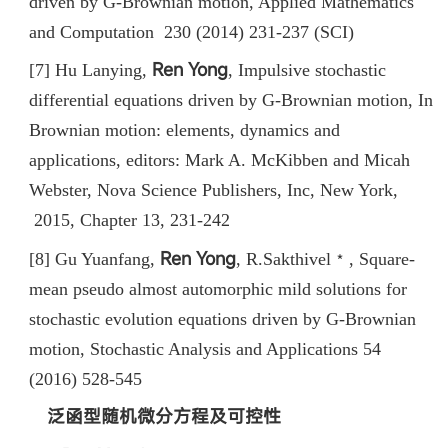
driven by G-Brownian motion, Applied Mathematics
and Computation 230 (2014) 231-237 (SCI)
Ren Yong
[7] Hu Lanying,
,
Impulsive stochastic
differential equations driven by G-Brownian motion, In
Brownian motion: elements, dynamics and
applications, editors: Mark A. McKibben and Micah
Webster, Nova Science Publishers, Inc, New York,
2015, Chapter 13, 231-242
Ren Yong
[8] Gu Yuanfang,
, R.Sakthivel﹡, Square-
mean pseudo almost automorphic mild solutions for
stochastic evolution equations driven by G-Brownian
motion, Stochastic Analysis and Applications 54
(2016) 528-545
泛函型随机微分方程及可控性