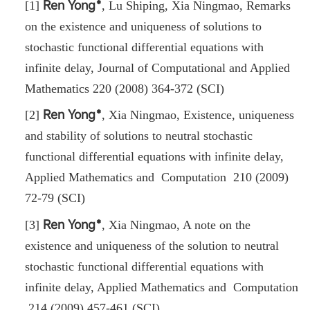
Ren Yong﹡
[1]
, Lu Shiping
,
Xia Ningmao
,
Remarks
on the existence and uniqueness of solutions to
stochastic functional differential equations with
infinite delay
,
Journal of Computational and Applied
Mathematics 220 (2008) 364-372 (SCI)
Ren Yong﹡
[2]
,
Xia Ningmao
,
Existence, uniqueness
and stability of solutions to neutral stochastic
functional differential equations with infinite delay
,
Applied Mathematics and Computation 210 (2009)
72-79 (SCI)
Ren Yong﹡
[3]
, Xia Ningmao
,
A note on the
existence and uniqueness of the solution to neutral
stochastic functional differential equations with
infinite delay
,
Applied Mathematics and Computation
214 (2009) 457-461 (SCI)