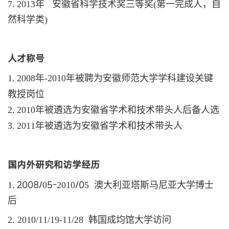
.
7
2013
年
安徽省科学技术奖三等奖(第一完成人，自
然科学类)
人才称号
.
1
2008
年
-2010
年
被聘为安徽师范大学学科建设关键
教授岗位
.
2
2010
年被遴选为安徽省学术和技术带头人后备人选
.
3
2011
年被遴选为安徽省学术和技术带头人
国内外研究和访学经历
.
2008/
5
-
/0
1
0
2010
5
澳大利亚塔斯马尼亚大学博士
后
.
2
2010/11/19-11/28
韩国成均馆大学访问