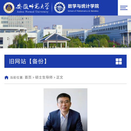
旧网站【备份】
首页
硕士生导师
正文
当前位置:
>
>