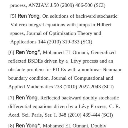
process
,
ANZIAM J.50 (2009) 486-500 (SCI)
Ren Yong
[5]
,
On solutions of backward stochastic
Volterra integral equations with jumps in Hilbert
spaces
,
Journal of Optimization Theory and
Applications 144 (2010) 319-333 (SCI)
Ren Yong﹡
[6]
,
Mohamed EL Otmani, Generalized
reflected BSDEs driven by a Lévy process and an
obstacle problem for PDIEs with a nonlinear Neumann
boundary condition, Journal of Computational and
Applied Mathematics 233 (2010) 2027-2043 (SCI)
Ren Yong
[7]
, Reflected backward doubly stochastic
differential equations driven by a Lévy Process, C. R.
Acad. Sci. Paris, Ser. I. 348 (2010) 439-444 (SCI)
Ren Yong﹡
[8]
, Mohamed EL Otmani, Doubly