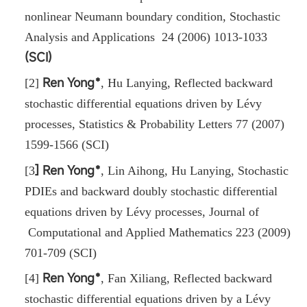
nonlinear Neumann boundary condition
,
Stochastic
Analysis and Applications 24 (2006) 1013-1033
(SCI)
Ren Yong﹡
[2]
,
Hu Lanying
,
Reflected backward
stochastic differential equations driven by Lévy
processes
,
Statistics & Probability Letters 77 (2007)
1599-1566 (SCI)
] Ren Yong﹡
[3
, Lin Aihong
,
Hu Lanying
,
Stochastic
PDIEs and backward doubly stochastic differential
equations driven by Lévy processes, Journal of
Computational and Applied Mathematics 223 (2009)
701-709 (SCI)
Ren Yong﹡
[4]
,
Fan Xiliang
,
Reflected backward
stochastic differential equations driven by a Lévy