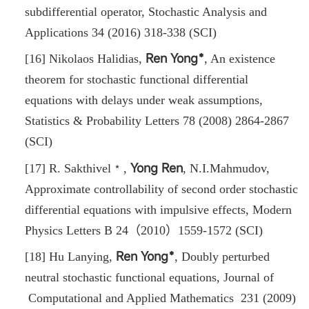
subdifferential operator, Stochastic Analysis and
Applications 34 (2016) 318-338 (SCI)
Ren Yong﹡
[16] Nikolaos Halidias
,
,
An existence
theorem for stochastic functional differential
equations with delays under weak assumptions
,
Statistics & Probability Letters 78 (2008) 2864-2867
(SCI)
Yong Ren
[17] R. Sakthivel﹡
,
, N.I.Mahmudov,
Approximate controllability of second order stochastic
differential equations with impulsive effects, Modern
Physics Letters B 24（2010）1559-1572 (SCI)
Ren Yong﹡
[18] Hu Lanying
,
,
Doubly perturbed
neutral stochastic functional equations
,
Journal of
Computational and Applied Mathematics 231 (2009)