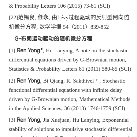
& Probability Letters 106 (2015) 73-81 (SCI)
任永
[22]
范锡良
,
,
由
Lévy
过程驱动的反射型倒向随
机微分方程
,
数学学报
54（2011）839-852
G-
布朗运动驱动的随机微分方程
Ren Yong﹡
[1]
,
Hu Lanying
,
A note on the stochastic
differential equations driven by G-Brownian motion
,
Statistics & Probability Letters 81 (2011) 580-85 (SCI)
Ren Yong
[2]
,
Bi Qiang, R. Sakthivel﹡
,
Stochastic
functional differential equations with infinite delay
driven by G-Brownian motion, Mathematical Methods
in the Applied Sciences, 36 (2013) 1746-1759 (SCI)
Ren Yong
[3]
,
Jia Xuejuan, Hu Lanying, Exponential
stability of solutions to impulsive stochastic differential