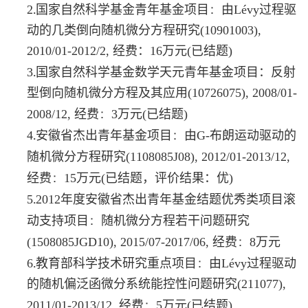
.
：
2
国家自然科学基金青年基金项目
由
Lévy
过程驱
动的几类倒向随机微分方程研究
(10901003)
,
2010/01-2012/2
,
经费
：16
万元(已结题)
.
3
国家自然科学基金数学天元青年基金项目：反射
型倒向随机微分方程及其应用
(10726075)
,
2008/01
-
：
2008/12
,
经费
3
万元(已结题)
.
：
4
安徽省杰出青年基金项目
由
G-
布朗运动驱动的
随机微分方程研究
(1108085J08)
,
2012/01
-
2013/12
,
：
经费
15
万元(已结题，评价结果：优)
.
5
2012
年度安徽省杰出青年基金结题优秀类项目滚
：
动支持项目
随机微分方程若干问题研究
：
(1508085JGD10)
,
2015/07-2017/06
,
经费
8
万元
.
：
6
教育部科学技术研究重点项目
由
Lévy
过程驱动
的随机偏泛函微分系统能控性问题研究
(211077)
,
：
2011/01
-
2013/12
,
经费
5
万元
(已结题)